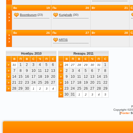
Вс
19
Пн
20
Вт
21
С
>
Boomburum
(23)
Kurjahalb
(30)
>
>
Вс
26
Пн
27
Вт
28
С
>
>
ARTIS
>
Ноябрь 2010
Январь 2011
В
П
В
С
Ч
П
С
В
П
В
С
Ч
П
С
1
2
3
4
5
6
1
>
31
>
26
27
28
29
30
31
7
8
9
10
11
12
13
2
3
4
5
6
7
8
>
>
14
15
16
17
18
19
20
9
10
11
12
13
14
15
>
>
21
22
23
24
25
26
27
16
17
18
19
20
21
22
>
>
28
29
30
23
24
25
26
27
28
29
>
1
2
3
4
>
30
31
>
1
2
3
4
5
P
Copyright ©2
[
Foxter
S