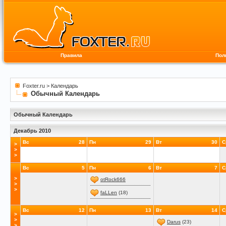
Правила
Пол
Foxter.ru
>
Календарь
Обычный Календарь
Обычный Календарь
Декабрь 2010
Вс
28
Пн
29
Вт
30
С
>
>
>
Вс
5
Пн
6
Вт
7
С
>
otRock666
>
>
faLLen
(18)
Вс
12
Пн
13
Вт
14
С
>
>
Darus
(23)
>