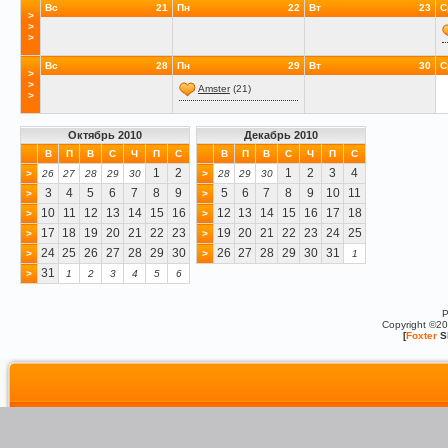
Вс
21
Пн
22
Вт
23
С
>
>
>
Вс
28
Пн
29
Вт
30
С
>
>
Amster
(21)
>
Октябрь 2010
Декабрь 2010
В
П
В
С
Ч
П
С
В
П
В
С
Ч
П
С
1
2
1
2
3
4
>
26
27
28
29
30
>
28
29
30
3
4
5
6
7
8
9
5
6
7
8
9
10
11
>
>
10
11
12
13
14
15
16
12
13
14
15
16
17
18
>
>
17
18
19
20
21
22
23
19
20
21
22
23
24
25
>
>
24
25
26
27
28
29
30
26
27
28
29
30
31
>
>
1
31
>
1
2
3
4
5
6
P
Copyright ©2
[
Foxter
S