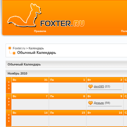
Правила
Пол
Foxter.ru
>
Календарь
Обычный Календарь
Обычный Календарь
Ноябрь 2010
Вс
31
Пн
1
Вт
2
С
>
>
den095
(22)
>
Вс
7
Пн
8
Вт
9
С
>
>
Демьян
(58)
>
Вс
14
Пн
15
Вт
16
С
>
>
>