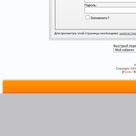
Пароль:
Запомнить?
Для просмотра этой страницы необходимо
зарегистри
Быстрый пере
P
Copyright ©2
[
Foxter
S