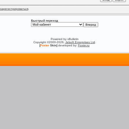
зарегистрироваться
.
Быстрый переход
Powered by vBulletin
Copyright ©2000-2026,
Jelsoft Enterprises Ltd
.
[
Foxter
Skin]
developed by:
Foxter.ru