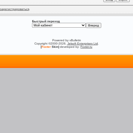
зарегистрироваться
.
Быстрый переход
Powered by vBulletin
Copyright ©2000-2026,
Jelsoft Enterprises Ltd
.
[
Foxter
Skin]
developed by:
Foxter.ru