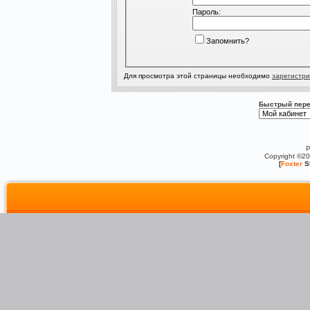
Пароль:
Запомнить?
Для просмотра этой страницы необходимо
зарегистри
Быстрый пере
P
Copyright ©2
[
Foxter
S