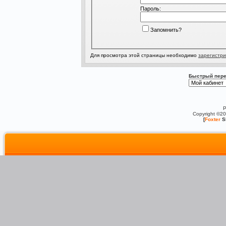
Пароль:
Запомнить?
Для просмотра этой страницы необходимо
зарегистри
Быстрый пере
P
Copyright ©2
[
Foxter
S