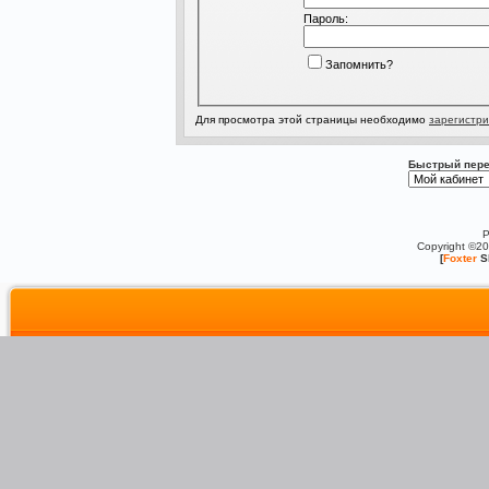
Пароль:
Запомнить?
Для просмотра этой страницы необходимо
зарегистри
Быстрый пере
P
Copyright ©2
[
Foxter
S