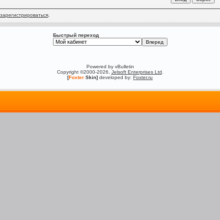
зарегистрироваться
.
Быстрый переход
Powered by vBulletin
Copyright ©2000-2026,
Jelsoft Enterprises Ltd
.
[
Foxter
Skin]
developed by:
Foxter.ru