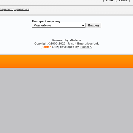
зарегистрироваться
.
Быстрый переход
Powered by vBulletin
Copyright ©2000-2026,
Jelsoft Enterprises Ltd
.
[
Foxter
Skin]
developed by:
Foxter.ru