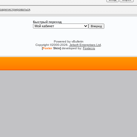
зарегистрироваться
.
Быстрый переход
Powered by vBulletin
Copyright ©2000-2026,
Jelsoft Enterprises Ltd
.
[
Foxter
Skin]
developed by:
Foxter.ru