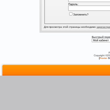
Пароль:
Запомнить?
Для просмотра этой страницы необходимо
зарегистри
Быстрый пере
P
Copyright ©2
[
Foxter
S