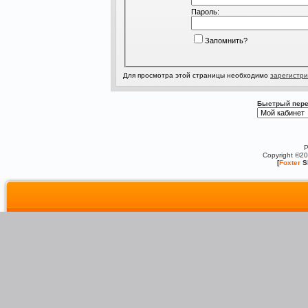
Пароль:
Запомнить?
Для просмотра этой страницы необходимо
зарегистри
Быстрый пере
P
Copyright ©2
[
Foxter
S