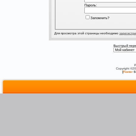
Пароль:
Запомнить?
Для просмотра этой страницы необходимо
зарегистри
Быстрый пере
P
Copyright ©2
[
Foxter
S