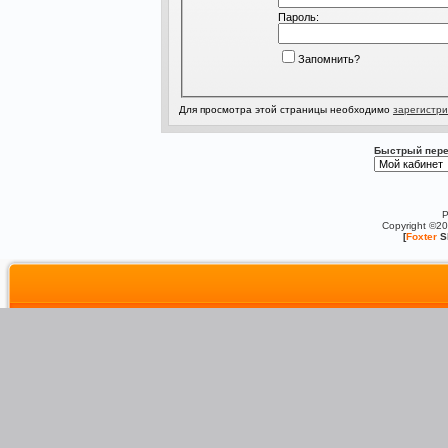
Пароль:
Запомнить?
Для просмотра этой страницы необходимо
зарегистри
Быстрый пере
P
Copyright ©2
[
Foxter
S