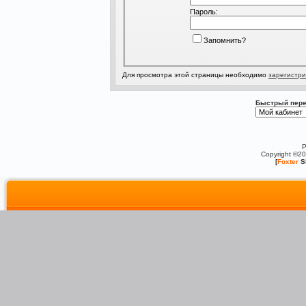
Пароль:
Запомнить?
Для просмотра этой страницы необходимо
зарегистри
Быстрый пере
P
Copyright ©2
[
Foxter
S