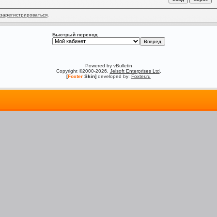
зарегистрироваться
.
Быстрый переход
Powered by vBulletin
Copyright ©2000-2026,
Jelsoft Enterprises Ltd
.
[
Foxter
Skin]
developed by:
Foxter.ru