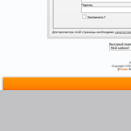
Пароль:
Запомнить?
Для просмотра этой страницы необходимо
зарегистри
Быстрый пере
P
Copyright ©2
[
Foxter
S