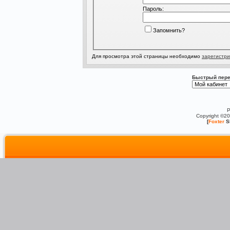
Пароль:
Запомнить?
Для просмотра этой страницы необходимо
зарегистри
Быстрый пере
P
Copyright ©2
[
Foxter
S