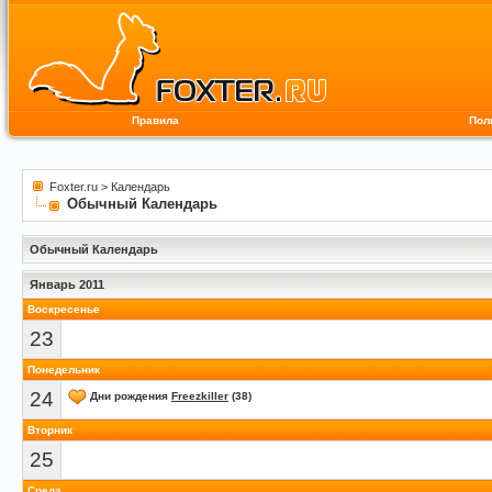
Правила
Пол
Foxter.ru
>
Календарь
Обычный Календарь
Обычный Календарь
Январь 2011
Воскресенье
23
Понедельник
24
Дни рождения
Freezkiller
(38)
Вторник
25
Среда