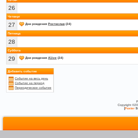
26
Четверг
27
Дни рождения
Ростислав
(24)
Пятница
28
Суббота
29
Дни рождения
A1ive
(24)
Добавить событие
Событие на весь день
Событие на период
Периодическое событие
P
Copyright ©2
[
Foxter
S