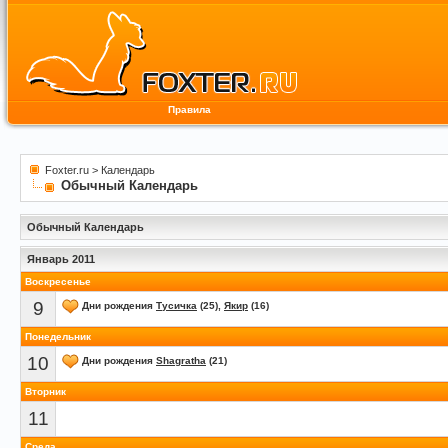
Правила
Foxter.ru
>
Календарь
Обычный Календарь
Обычный Календарь
Январь 2011
Воскресенье
9
Дни рождения
Тусичка
(25),
Якир
(16)
Понедельник
10
Дни рождения
Shagratha
(21)
Вторник
11
Среда