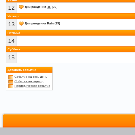
12
Дни рождения
-Я-
(26)
Четверг
13
Дни рождения
Rain
(25)
Пятница
14
Суббота
15
Добавить событие
Событие на весь день
Событие на период
Периодическое событие