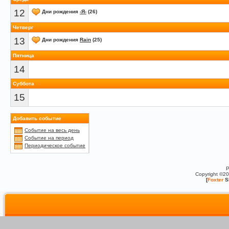
12
Дни рождения
-Я-
(26)
Четверг
13
Дни рождения
Rain
(25)
Пятница
14
Суббота
15
Добавить событие
Событие на весь день
Событие на период
Периодическое событие
P
Copyright ©2
[
Foxter
S