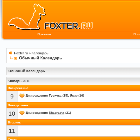
Правила
Пол
Foxter.ru
>
Календарь
Обычный Календарь
Обычный Календарь
Январь 2011
Воскресенье
9
Дни рождения
Тусичка
(25),
Якир
(16)
Понедельник
10
Дни рождения
Shagratha
(21)
Вторник
11
Среда