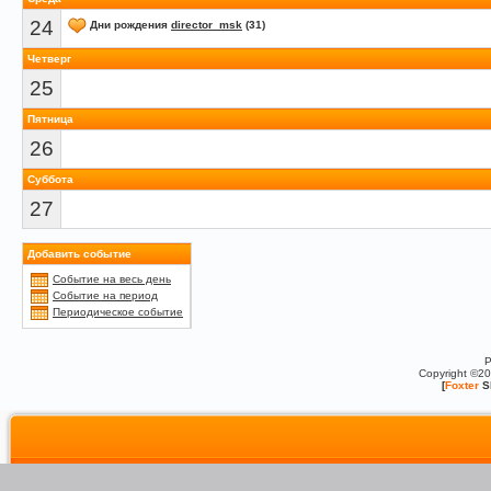
24
Дни рождения
director_msk
(31)
Четверг
25
Пятница
26
Суббота
27
Добавить событие
Событие на весь день
Событие на период
Периодическое событие
P
Copyright ©2
[
Foxter
S