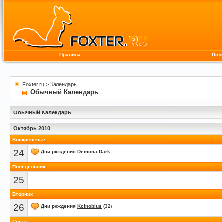
Правила
Пол
Foxter.ru
>
Календарь
Обычный Календарь
Обычный Календарь
Октябрь 2010
Воскресенье
24
Дни рождения
Demona Dark
Понедельник
25
Вторник
26
Дни рождения
Kcinobius
(32)
Среда