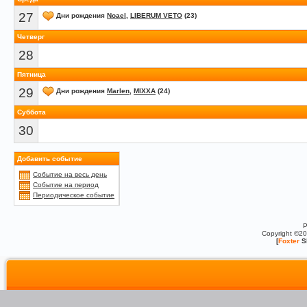
27
Дни рождения
Noael
,
LIBERUM VETO
(23)
Четверг
28
Пятница
29
Дни рождения
Marlen
,
MIXXA
(24)
Суббота
30
Добавить событие
Событие на весь день
Событие на период
Периодическое событие
P
Copyright ©2
[
Foxter
S