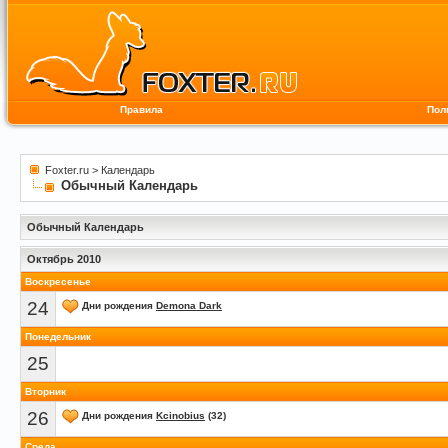
Правила
Пол
Foxter.ru
>
Календарь
Обычный Календарь
Обычный Календарь
Октябрь 2010
Воскресенье
24
Дни рождения
Demona Dark
Понедельник
25
Вторник
26
Дни рождения
Kcinobius
(32)
Среда