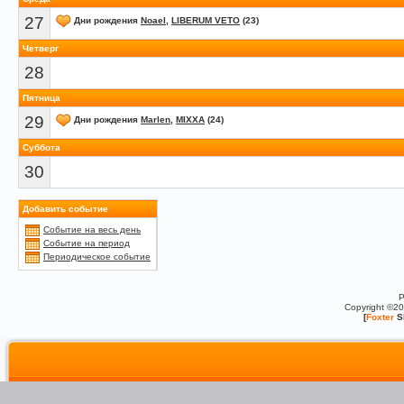
27
Дни рождения
Noael
,
LIBERUM VETO
(23)
Четверг
28
Пятница
29
Дни рождения
Marlen
,
MIXXA
(24)
Суббота
30
Добавить событие
Событие на весь день
Событие на период
Периодическое событие
P
Copyright ©2
[
Foxter
S