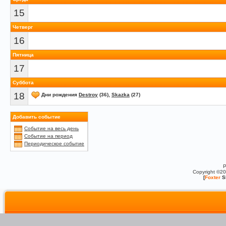
15
Четверг
16
Пятница
17
Суббота
18
Дни рождения
Destroy
(36),
Skazka
(27)
Добавить событие
Событие на весь день
Событие на период
Периодическое событие
P
Copyright ©2
[
Foxter
S