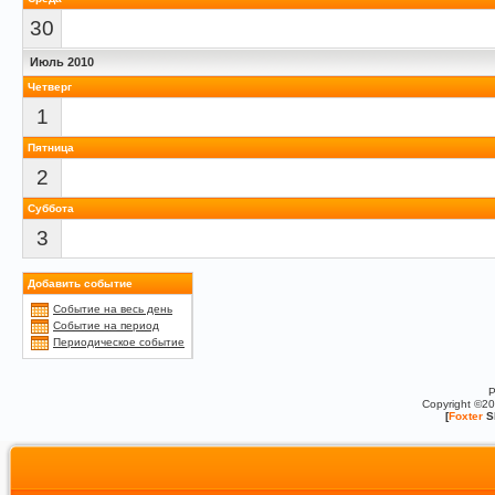
30
Июль 2010
Четверг
1
Пятница
2
Суббота
3
Добавить событие
Событие на весь день
Событие на период
Периодическое событие
P
Copyright ©2
[
Foxter
S