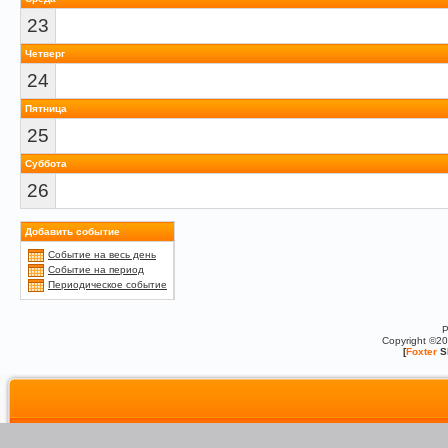
23
Четверг
24
Пятница
25
Суббота
26
Добавить событие
Событие на весь день
Событие на период
Периодическое событие
P
Copyright ©2
[
Foxter
S