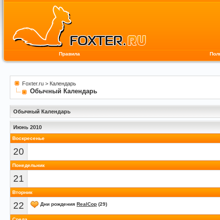
Правила
Пол
Foxter.ru
>
Календарь
Обычный Календарь
Обычный Календарь
Июнь 2010
Воскресенье
20
Понедельник
21
Вторник
22
Дни рождения
RealCop
(29)
Среда