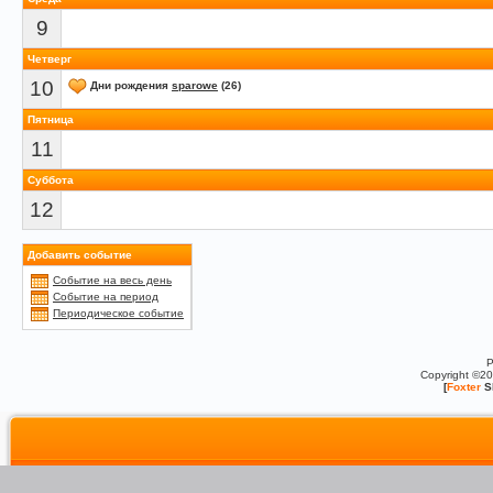
9
Четверг
10
Дни рождения
sparowe
(26)
Пятница
11
Суббота
12
Добавить событие
Событие на весь день
Событие на период
Периодическое событие
P
Copyright ©2
[
Foxter
S