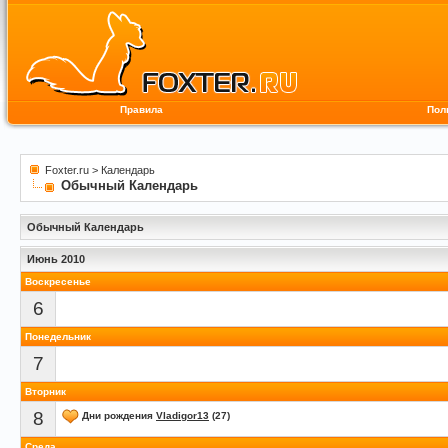
Правила
Пол
Foxter.ru
>
Календарь
Обычный Календарь
Обычный Календарь
Июнь 2010
Воскресенье
6
Понедельник
7
Вторник
8
Дни рождения
Vladigor13
(27)
Среда