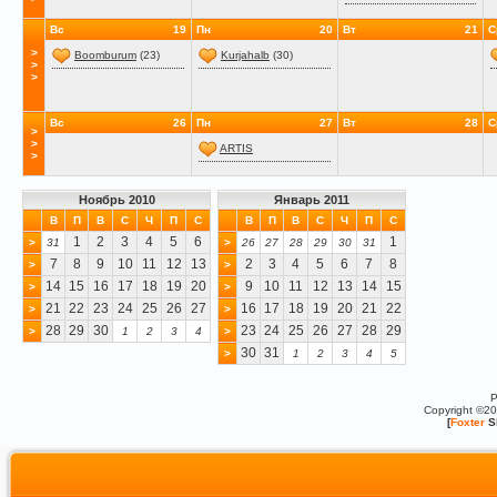
Вс
19
Пн
20
Вт
21
С
>
Boomburum
(23)
Kurjahalb
(30)
>
>
Вс
26
Пн
27
Вт
28
С
>
>
ARTIS
>
Ноябрь 2010
Январь 2011
В
П
В
С
Ч
П
С
В
П
В
С
Ч
П
С
1
2
3
4
5
6
1
>
31
>
26
27
28
29
30
31
7
8
9
10
11
12
13
2
3
4
5
6
7
8
>
>
14
15
16
17
18
19
20
9
10
11
12
13
14
15
>
>
21
22
23
24
25
26
27
16
17
18
19
20
21
22
>
>
28
29
30
23
24
25
26
27
28
29
>
1
2
3
4
>
30
31
>
1
2
3
4
5
P
Copyright ©2
[
Foxter
S