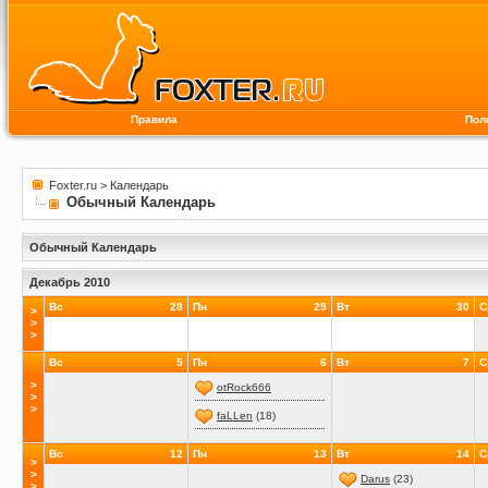
Правила
Пол
Foxter.ru
>
Календарь
Обычный Календарь
Обычный Календарь
Декабрь 2010
Вс
28
Пн
29
Вт
30
С
>
>
>
Вс
5
Пн
6
Вт
7
С
>
otRock666
>
>
faLLen
(18)
Вс
12
Пн
13
Вт
14
С
>
>
Darus
(23)
>