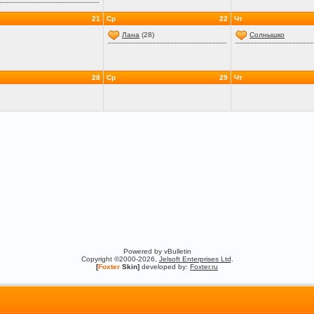
21
Ср
22
Чт
Лана
(28)
Солнышко
28
Ср
29
Чт
Powered by vBulletin
Copyright ©2000-2026,
Jelsoft Enterprises Ltd
.
[
Foxter
Skin]
developed by:
Foxter.ru