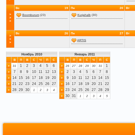
Вс
19
Пн
20
Вт
>
Boomburum
(23)
Kurjahalb
(30)
>
>
Вс
26
Пн
27
Вт
>
>
ARTIS
>
Ноябрь 2010
Январь 2011
В
П
В
С
Ч
П
С
В
П
В
С
Ч
П
С
1
2
3
4
5
6
1
>
31
>
26
27
28
29
30
31
7
8
9
10
11
12
13
2
3
4
5
6
7
8
>
>
14
15
16
17
18
19
20
9
10
11
12
13
14
15
>
>
21
22
23
24
25
26
27
16
17
18
19
20
21
22
>
>
28
29
30
23
24
25
26
27
28
29
>
1
2
3
4
>
30
31
>
1
2
3
4
5