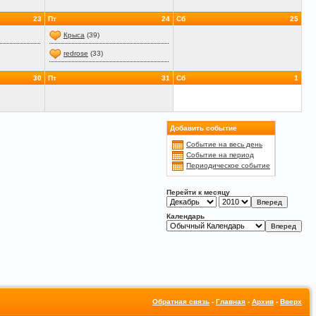
23
Пт
24
Сб
25
Крыса
(39)
redrose
(33)
30
Пт
31
Сб
1
Добавить событие
Событие на весь день
Событие на период
Периодическое событие
Перейти к месяцу
Календарь
Обратная связь
-
Главная
-
Архив
-
Вверх