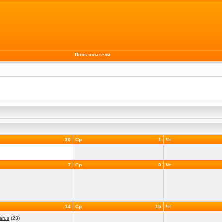
Пользователи
30
Ср
1
Чт
7
Ср
8
Чт
14
Ср
15
Чт
arus
(23)