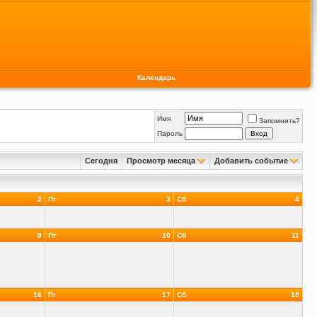
Календарь
Имя
Запомнить?
Пароль
Сегодня
Просмотр месяца
Добавить событие
2
Пт
3
Сб
4
9
Пт
10
Сб
11
16
Пт
17
Сб
18