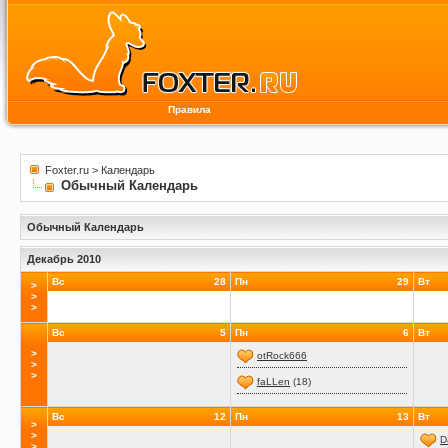
Правила
Foxter.ru
>
Календарь
Обычный Календарь
Обычный Календарь
Декабрь 2010
Вс
28
Пн
29
Вт
>
>
>
Вс
5
Пн
6
Вт
>
otRock666
>
>
faLLen
(18)
Вс
12
Пн
13
Вт
>
>
D
>