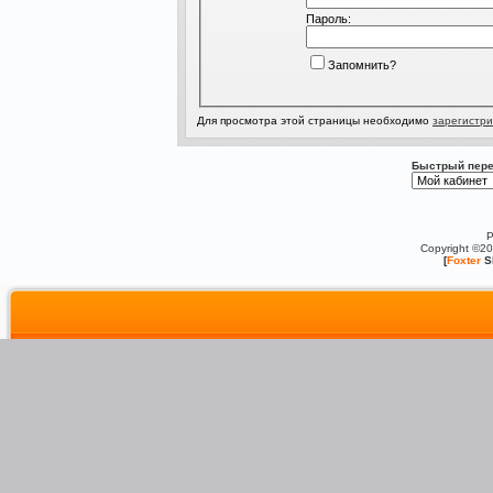
Пароль:
Запомнить?
Для просмотра этой страницы необходимо
зарегистри
Быстрый пере
P
Copyright ©2
[
Foxter
S