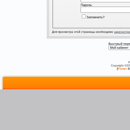
Пароль:
Запомнить?
Для просмотра этой страницы необходимо
зарегистри
Быстрый пере
P
Copyright ©2
[
Foxter
S