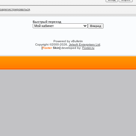
зарегистрироваться
.
Быстрый переход
Powered by vBulletin
Copyright ©2000-2026,
Jelsoft Enterprises Ltd
.
[
Foxter
Skin]
developed by:
Foxter.ru