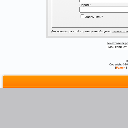
Пароль:
Запомнить?
Для просмотра этой страницы необходимо
зарегистри
Быстрый пере
P
Copyright ©2
[
Foxter
S