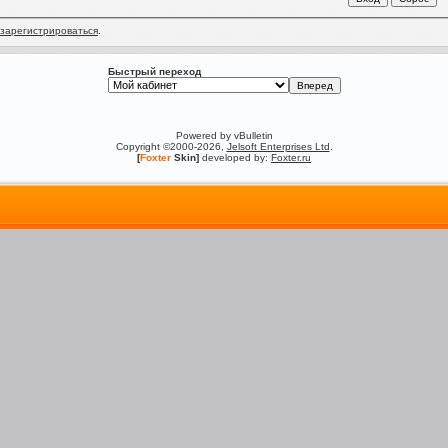
зарегистрироваться
.
Быстрый переход
Powered by vBulletin
Copyright ©2000-2026,
Jelsoft Enterprises Ltd
.
[
Foxter
Skin]
developed by:
Foxter.ru