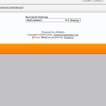
зарегистрироваться
.
Быстрый переход
Powered by vBulletin
Copyright ©2000-2026,
Jelsoft Enterprises Ltd
.
[
Foxter
Skin]
developed by:
Foxter.ru