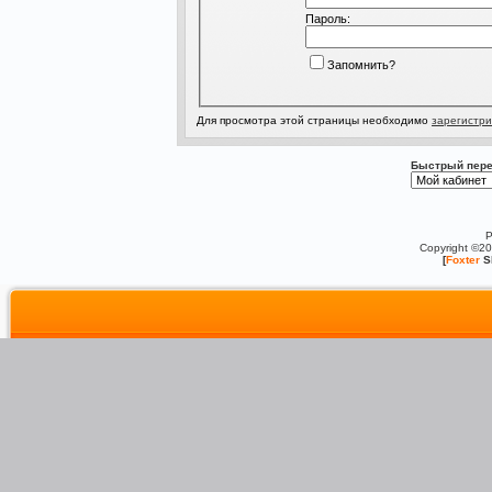
Пароль:
Запомнить?
Для просмотра этой страницы необходимо
зарегистри
Быстрый пере
P
Copyright ©2
[
Foxter
S