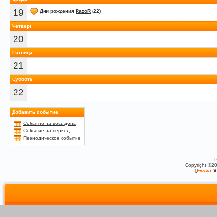
19
Дни рождения
RazoR
(22)
Четверг
20
Пятница
21
Суббота
22
Добавить событие
Событие на весь день
Событие на период
Периодическое событие
P
Copyright ©2
[
Foxter
S