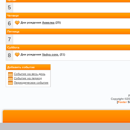
5
Четверг
6
Дни рождения
Анжелка
(25)
Пятница
7
Суббота
8
Дни рождения
Vadya corp.
(21)
Добавить событие
Событие на весь день
Событие на период
Периодическое событие
P
Copyright ©2
[
Foxter
S