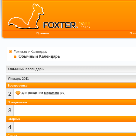
Правила
Пол
Foxter.ru
>
Календарь
Обычный Календарь
Обычный Календарь
Январь 2011
Воскресенье
2
Дни рождения
MegaMoto
(30)
Понедельник
3
Вторник
4
Среда