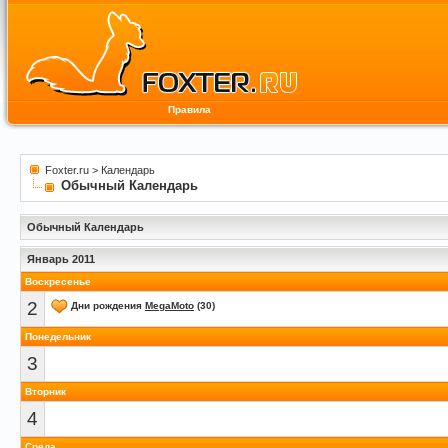
Правила
Foxter.ru
>
Календарь
Обычный Календарь
Обычный Календарь
Январь 2011
Воскресенье
2
Дни рождения
MegaMoto
(30)
Понедельник
3
Вторник
4
Среда