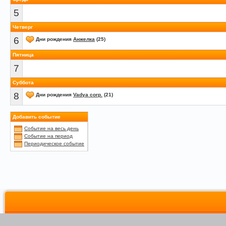
5
Четверг
6
Дни рождения
Анжелка
(25)
Пятница
7
Суббота
8
Дни рождения
Vadya corp.
(21)
Добавить событие
Событие на весь день
Событие на период
Периодическое событие