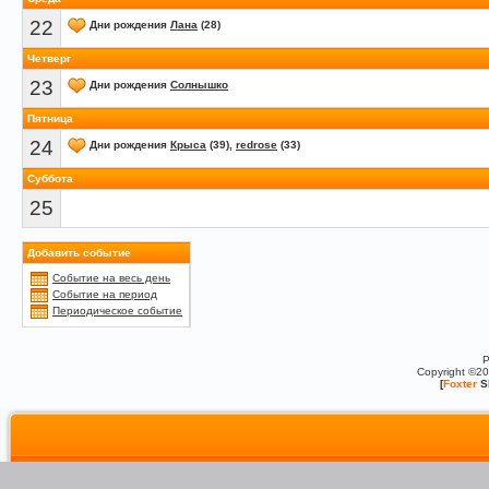
22
Дни рождения
Лана
(28)
Четверг
23
Дни рождения
Солнышко
Пятница
24
Дни рождения
Крыса
(39),
redrose
(33)
Суббота
25
Добавить событие
Событие на весь день
Событие на период
Периодическое событие
P
Copyright ©2
[
Foxter
S