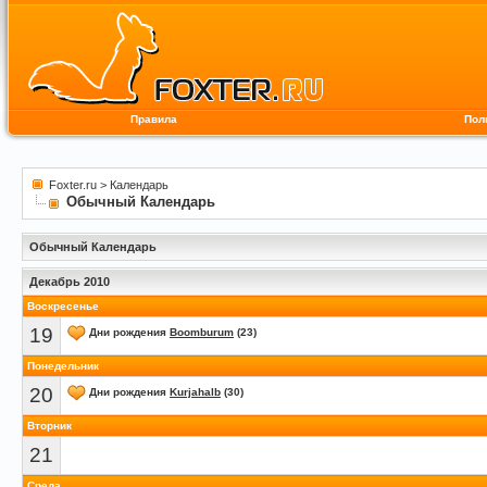
Правила
Пол
Foxter.ru
>
Календарь
Обычный Календарь
Обычный Календарь
Декабрь 2010
Воскресенье
19
Дни рождения
Boomburum
(23)
Понедельник
20
Дни рождения
Kurjahalb
(30)
Вторник
21
Среда