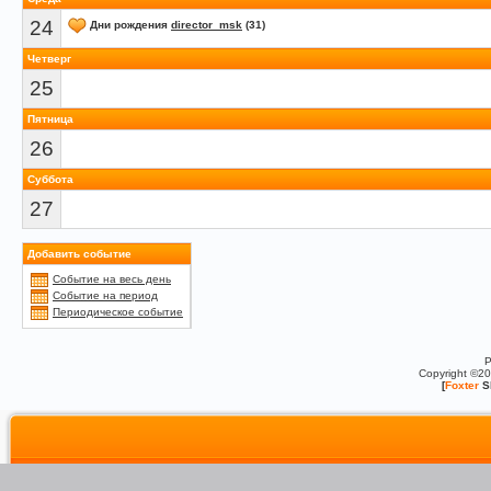
24
Дни рождения
director_msk
(31)
Четверг
25
Пятница
26
Суббота
27
Добавить событие
Событие на весь день
Событие на период
Периодическое событие
P
Copyright ©2
[
Foxter
S