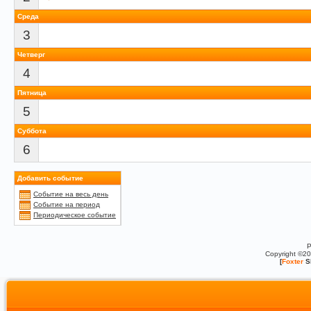
Среда
3
Четверг
4
Пятница
5
Суббота
6
Добавить событие
Событие на весь день
Событие на период
Периодическое событие
P
Copyright ©2
[
Foxter
S