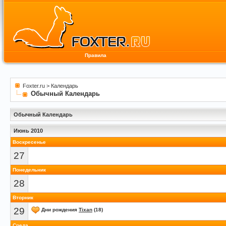
Правила
Foxter.ru
>
Календарь
Обычный Календарь
Обычный Календарь
Июнь 2010
Воскресенье
27
Понедельник
28
Вторник
29
Дни рождения
Tixan
(18)
Среда