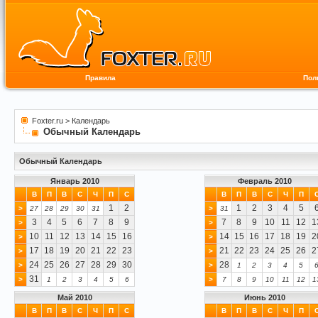
Правила
Пол
Foxter.ru
>
Календарь
Обычный Календарь
Обычный Календарь
Январь 2010
Февраль 2010
В
П
В
С
Ч
П
С
В
П
В
С
Ч
П
1
2
1
2
3
4
5
>
27
28
29
30
31
>
31
3
4
5
6
7
8
9
7
8
9
10
11
12
1
>
>
10
11
12
13
14
15
16
14
15
16
17
18
19
2
>
>
17
18
19
20
21
22
23
21
22
23
24
25
26
2
>
>
24
25
26
27
28
29
30
28
>
>
1
2
3
4
5
31
>
1
2
3
4
5
6
>
7
8
9
10
11
12
1
Май 2010
Июнь 2010
В
П
В
С
Ч
П
С
В
П
В
С
Ч
П