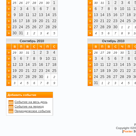
1
1
2
3
4
>
25
26
27
28
29
30
>
30
31
2
3
4
5
6
7
8
6
7
8
9
10
11
1
>
>
9
10
11
12
13
14
15
13
14
15
16
17
18
1
>
>
16
17
18
19
20
21
22
20
21
22
23
24
25
2
>
>
23
24
25
26
27
28
29
27
28
29
30
>
>
1
2
30
31
>
1
2
3
4
5
>
4
5
6
7
8
9
1
Сентябрь 2010
Октябрь 2010
В
П
В
С
Ч
П
С
В
П
В
С
Ч
П
1
2
3
4
1
>
29
30
31
>
26
27
28
29
30
5
6
7
8
9
10
11
3
4
5
6
7
8
>
>
12
13
14
15
16
17
18
10
11
12
13
14
15
1
>
>
19
20
21
22
23
24
25
17
18
19
20
21
22
2
>
>
26
27
28
29
30
24
25
26
27
28
29
3
>
1
2
>
31
>
3
4
5
6
7
8
9
>
1
2
3
4
5
Добавить событие
Событие на весь день
Событие на период
Периодическое событие
P
Copyright ©2
[
Foxter
S