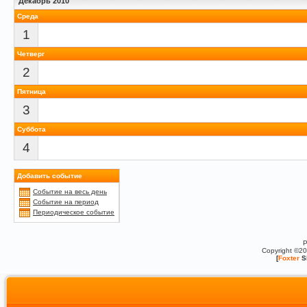
Декабрь 2010
Среда
1
Четверг
2
Пятница
3
Суббота
4
Добавить событие
Событие на весь день
Событие на период
Периодическое событие
P
Copyright ©2
[
Foxter
S