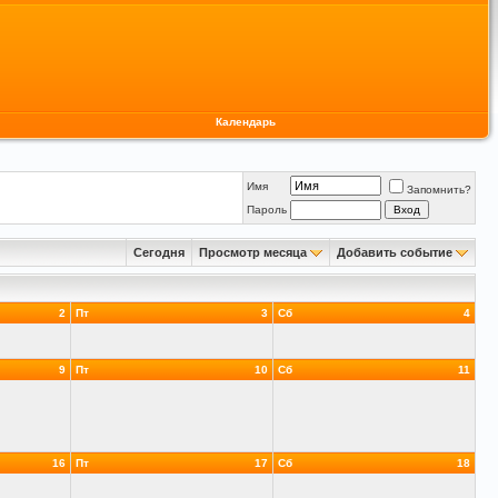
Календарь
Имя
Запомнить?
Пароль
Сегодня
Просмотр месяца
Добавить событие
2
Пт
3
Сб
4
9
Пт
10
Сб
11
16
Пт
17
Сб
18