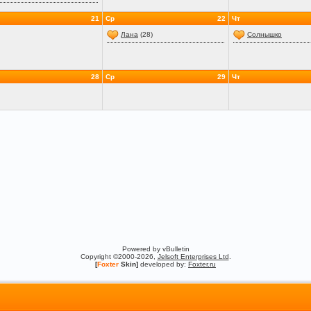
21
Ср
22
Чт
Лана
(28)
Солнышко
28
Ср
29
Чт
Powered by vBulletin
Copyright ©2000-2026,
Jelsoft Enterprises Ltd
.
[
Foxter
Skin]
developed by:
Foxter.ru