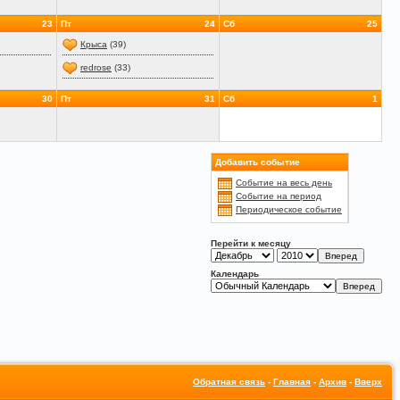
23
Пт
24
Сб
25
Крыса
(39)
redrose
(33)
30
Пт
31
Сб
1
Добавить событие
Событие на весь день
Событие на период
Периодическое событие
Перейти к месяцу
Календарь
Обратная связь
-
Главная
-
Архив
-
Вверх