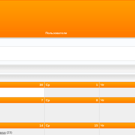
Пользователи
30
Ср
1
Чт
7
Ср
8
Чт
14
Ср
15
Чт
arus
(23)