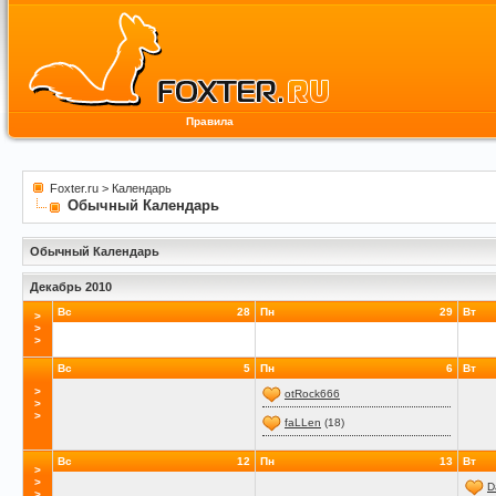
Правила
Foxter.ru
>
Календарь
Обычный Календарь
Обычный Календарь
Декабрь 2010
Вс
28
Пн
29
Вт
>
>
>
Вс
5
Пн
6
Вт
>
otRock666
>
>
faLLen
(18)
Вс
12
Пн
13
Вт
>
>
D
>