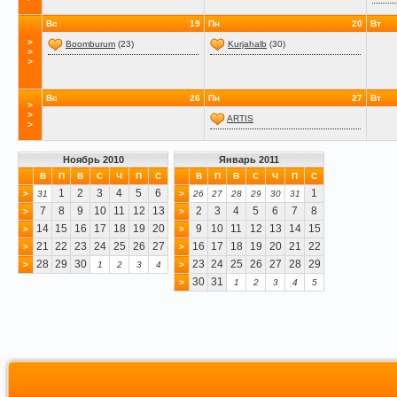
Вс
19
Пн
20
Вт
>
Boomburum
(23)
Kurjahalb
(30)
>
>
Вс
26
Пн
27
Вт
>
>
ARTIS
>
Ноябрь 2010
Январь 2011
В
П
В
С
Ч
П
С
В
П
В
С
Ч
П
С
1
2
3
4
5
6
1
>
31
>
26
27
28
29
30
31
7
8
9
10
11
12
13
2
3
4
5
6
7
8
>
>
14
15
16
17
18
19
20
9
10
11
12
13
14
15
>
>
21
22
23
24
25
26
27
16
17
18
19
20
21
22
>
>
28
29
30
23
24
25
26
27
28
29
>
1
2
3
4
>
30
31
>
1
2
3
4
5