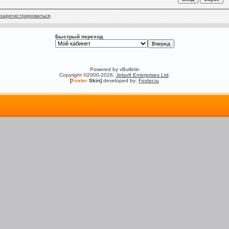
зарегистрироваться
.
Быстрый переход
Powered by vBulletin
Copyright ©2000-2026,
Jelsoft Enterprises Ltd
.
[
Foxter
Skin]
developed by:
Foxter.ru