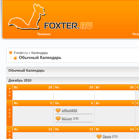
Правила
Пол
Foxter.ru
>
Календарь
Обычный Календарь
Обычный Календарь
Декабрь 2010
Вс
28
Пн
29
Вт
30
С
>
>
>
Вс
5
Пн
6
Вт
7
С
>
otRock666
>
>
faLLen
(18)
Вс
12
Пн
13
Вт
14
С
>
>
Darus
(23)
>