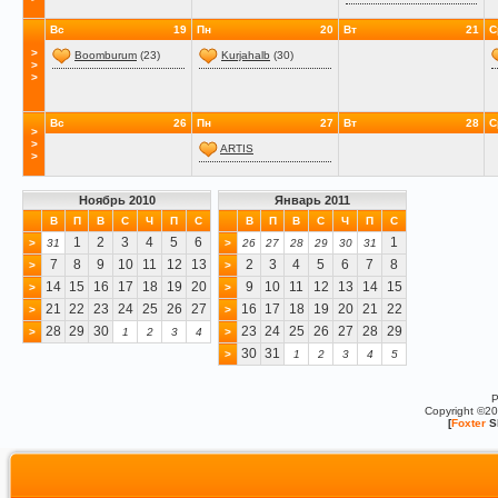
Вс
19
Пн
20
Вт
21
С
>
Boomburum
(23)
Kurjahalb
(30)
>
>
Вс
26
Пн
27
Вт
28
С
>
>
ARTIS
>
Ноябрь 2010
Январь 2011
В
П
В
С
Ч
П
С
В
П
В
С
Ч
П
С
1
2
3
4
5
6
1
>
31
>
26
27
28
29
30
31
7
8
9
10
11
12
13
2
3
4
5
6
7
8
>
>
14
15
16
17
18
19
20
9
10
11
12
13
14
15
>
>
21
22
23
24
25
26
27
16
17
18
19
20
21
22
>
>
28
29
30
23
24
25
26
27
28
29
>
1
2
3
4
>
30
31
>
1
2
3
4
5
P
Copyright ©2
[
Foxter
S